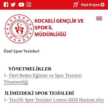
Hızlı Erişim
KOCAELİ GENÇLİK VE
SPOR İL
MÜDÜRLÜĞÜ
Özel Spor Tesisleri
Genç Bilgi
Spor Bilgi
Kredi/Yu
Sistemi
Sistemi
İşlemler
YÖNETMELİKLER
1-
Özel Beden Eğitimi ve Spor Tesisleri
Yönetmeliği
Kredi/Yurt E-
İLİMİZDEKİ SPOR TESİSLERİ
Ödeme
1- 
Tescilli Spor Tesisleri Listesi-2026 Haziran.xlsx