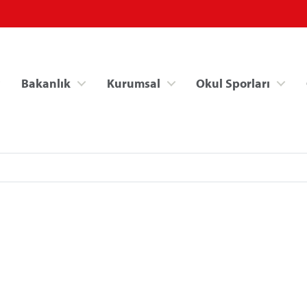
Bakanlık
Kurumsal
Okul Sporları
Spor Bilgi Sistemi
Kredi/Yurt İşlemle