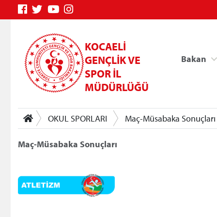
KOCAELİ
GENÇLİK VE
Bakan
SPOR İL
MÜDÜRLÜĞÜ
OKUL SPORLARI
Maç-Müsabaka Sonuçları
Maç-Müsabaka Sonuçları
Genç Bilgi Sistemi