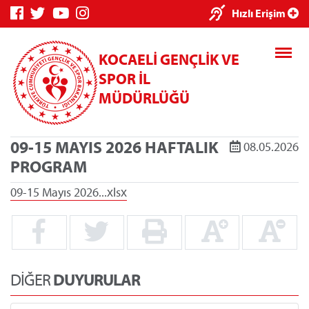
×
Hızlı Erişim
KOCAELİ GENÇLİK VE
SPOR İL
MÜDÜRLÜĞÜ
09-15 MAYIS 2026 HAFTALIK
08.05.2026
Genç Bilgi
Spor Bilgi
Kredi/Yurt
PROGRAM
Sistemi
Sistemi
İşlemleri
09-15 Mayıs 2026...xlsx
Kredi/Yurt E-
Ödeme
DİĞER
DUYURULAR