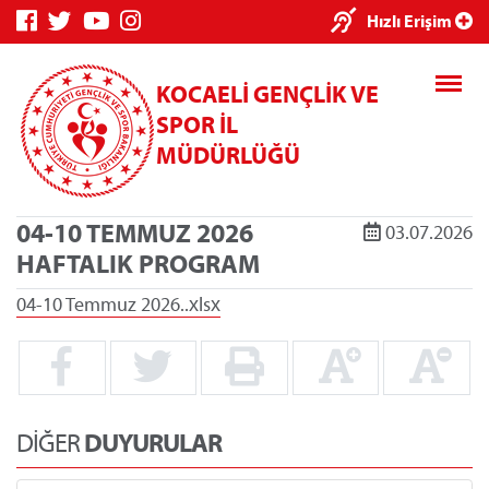
×
Hızlı Erişim
KOCAELİ GENÇLİK VE
SPOR İL
MÜDÜRLÜĞÜ
04-10 TEMMUZ 2026
03.07.2026
Genç Bilgi
Spor Bilgi
Kredi/Yurt
HAFTALIK PROGRAM
Sistemi
Sistemi
İşlemleri
04-10 Temmuz 2026..xlsx
Kredi/Yurt E-
Ödeme
DİĞER
DUYURULAR