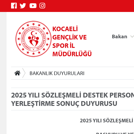
KOCAELİ
GENÇLİK VE
Bakan
SPOR İL
MÜDÜRLÜĞÜ
BAKANLIK DUYURULARI
2025 YILI SÖZLEŞMELİ DESTEK PERSON
YERLEŞTİRME SONUÇ DUYURUSU
Genç Bilgi Sistemi
2025 YILI SÖZLEŞMELİ