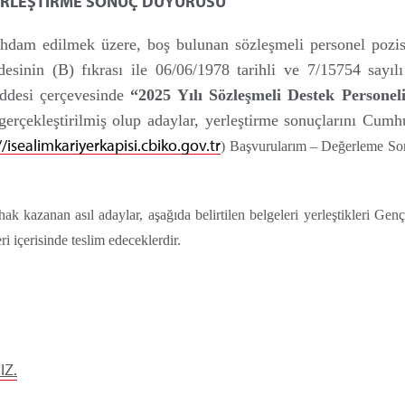
ERLEŞTİRME SONUÇ DUYURUSU
tihdam edilmek üzere, boş bulunan sözleşmeli personel pozis
inin (B) fıkrası ile 06/06/1978 tarihli ve 7/15754 sayılı
addesi çerçevesinde
“
2025 Yılı Sözleşmeli Destek Personeli
erçekleştirilmiş olup adaylar, yerleştirme sonuçlarını Cumh
//isealimkariyerkapisi.cbiko.gov.tr
) Başvurularım – Değerleme Son
ak kazanan asıl adaylar, aşağıda belirtilen belgeleri yerleştikleri Genç
eri içerisinde teslim edeceklerdir.
IZ.