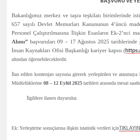
BAŞVURU VE Y
Bakanlığımız merkez ve taşra teşkilatı birimlerinde is
657 sayılı Devlet Memurları Kanununun 4’üncü maddes
Personel Çalıştırılmasına İlişkin Esasların Ek-2’nci m
Alımı
”
başvuruları 09 – 17 Ağustos 2025 tarihlerinde g
https:
İnsan Kaynakları Ofisi Başkanlığı kariyer kapısı (
altından öğrenebileceklerdir.
İlan edilen kontenjan sayısına girerek yerleştirilen ve atanmaya h
Müdürlüklerine
08 – 12 Eylül 2025
tarihleri arasında mesai saatl
İlgililere ilanen duyurulur.
TIKLAYIN
Ek: Yerleştirme sonuçlarına ilişkin istatistik verileri için