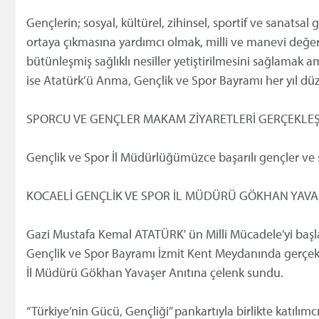
Gençlerin; sosyal, kültürel, zihinsel, sportif ve sanatsal
ortaya çıkmasına yardımcı olmak, milli ve manevi değerl
bütünleşmiş sağlıklı nesiller yetiştirilmesini sağlamak a
ise Atatürk’ü Anma, Gençlik ve Spor Bayramı her yıl düze
SPORCU VE GENÇLER MAKAM ZİYARETLERİ GERÇEKLEŞ
Gençlik ve Spor İl Müdürlüğümüzce başarılı gençler ve s
KOCAELİ GENÇLİK VE SPOR İL MÜDÜRÜ GÖKHAN YAVAŞ
Gazi Mustafa Kemal ATATÜRK' ün Milli Mücadele'yi başla
Gençlik ve Spor Bayramı İzmit Kent Meydanında gerçekl
İl Müdürü Gökhan Yavaşer Anıtına çelenk sundu.
“Türkiye’nin Gücü, Gençliği” pankartıyla birlikte katılım