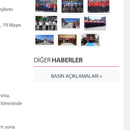
eylerin
ı, 19 Mayıs
DİĞER
HABERLER
BASIN AÇIKLAMALARI »
Anma,
 töreninde
ram sona