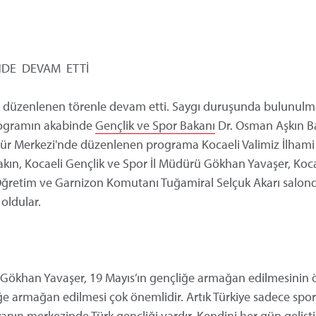
NDE DEVAM ETTİ
e düzenlenen törenle devam etti. Saygı duruşunda bulunulm
programın akabinde
Gençlik ve Spor Bakanı
Dr. Osman Aşkın Ba
ür Merkezi'nde düzenlenen programa Kocaeli Valimiz İlhami
akın, Kocaeli Gençlik ve Spor İl Müdürü Gökhan Yavaşer, Koca
Öğretim ve Garnizon Komutanı Tuğamiral Selçuk Akarı salon
oldular.
 Gökhan Yavaşer, 19 Mayıs’ın gençliğe armağan edilmesinin
ğe armağan edilmesi çok önemlidir. Artık Türkiye sadece spor
anın merkezinde Türk gençliği vardır. Kendini her gün gelişti