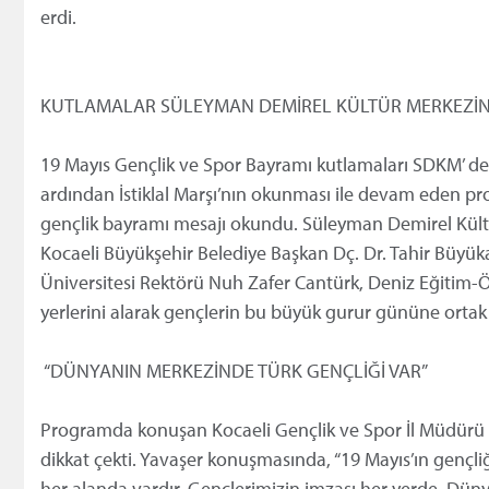
erdi.
KUTLAMALAR SÜLEYMAN DEMİREL KÜLTÜR MERKEZİ
19 Mayıs Gençlik ve Spor Bayramı kutlamaları SDKM’ d
ardından İstiklal Marşı’nın okunması ile devam eden 
gençlik bayramı mesajı okundu. Süleyman Demirel Kült
Kocaeli Büyükşehir Belediye Başkan Dç. Dr. Tahir Büyük
Üniversitesi Rektörü Nuh Zafer Cantürk, Deniz Eğitim-
yerlerini alarak gençlerin bu büyük gurur gününe ortak 
“DÜNYANIN MERKEZİNDE TÜRK GENÇLİĞİ VAR”
Programda konuşan Kocaeli Gençlik ve Spor İl Müdürü
dikkat çekti. Yavaşer konuşmasında, “19 Mayıs’ın gençli
her alanda vardır. Gençlerimizin imzası her yerde. Düny