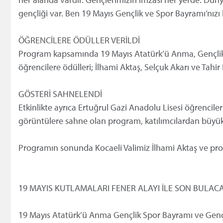
gençliği var. Ben 19 Mayıs Gençlik ve Spor Bayramı’nızı 
ÖĞRENCİLERE ÖDÜLLER VERİLDİ
Program kapsamında 19 Mayıs Atatürk’ü Anma, Gençlik 
öğrencilere ödülleri; İlhami Aktaş, Selçuk Akarı ve Tahi
GÖSTERİ SAHNELENDİ
Etkinlikte ayrıca Ertuğrul Gazi Anadolu Lisesi öğrencile
görüntülere sahne olan program, katılımcılardan büyük a
Programın sonunda Kocaeli Valimiz İlhami Aktaş ve proto
19 MAYIS KUTLAMALARI FENER ALAYI İLE SON BULAC
19 Mayıs Atatürk’ü Anma Gençlik Spor Bayramı ve Gençl