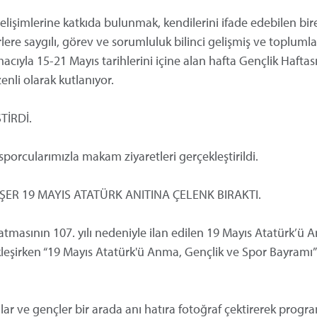
 gelişimlerine katkıda bulunmak, kendilerini ifade edebilen bir
ere saygılı, görev ve sorumluluk bilinci gelişmiş ve toplumla
macıyla 15-21 Mayıs tarihlerini içine alan hafta Gençlik Haftas
nli olarak kutlanıyor.
TİRDİ.
porcularımızla makam ziyaretleri gerçekleştirildi.
ER 19 MAYIS ATATÜRK ANITINA ÇELENK BIRAKTI.
tmasının 107. yılı nedeniyle ilan edilen 19 Mayıs Atatürk’ü 
eşirken “19 Mayıs Atatürk'ü Anma, Gençlik ve Spor Bayramı”
cılar ve gençler bir arada anı hatıra fotoğraf çektirerek prog