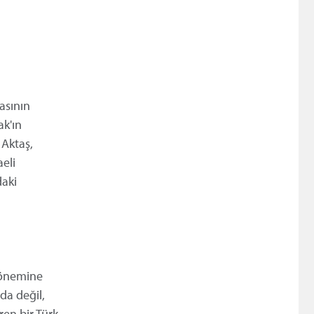
asının
k'ın
 Aktaş,
eli
daki
 önemine
da değil,
ren bir Türk