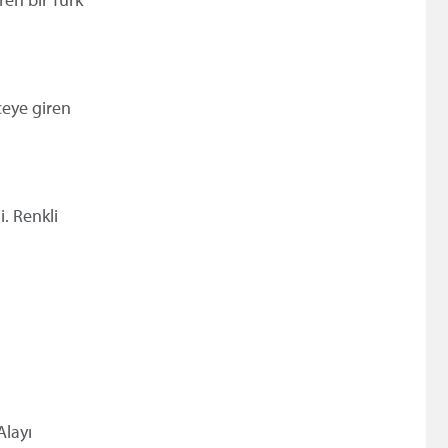
ceye giren
. Renkli
Alayı