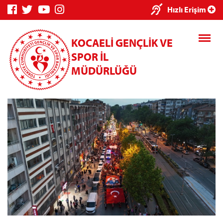
×
Hızlı Erişim
KOCAELİ GENÇLİK VE
SPOR İL
MÜDÜRLÜĞÜ
Genç Bilgi
Spor Bilgi
Kredi/Yurt
Sistemi
Sistemi
İşlemleri
Kredi/Yurt E-
Ödeme