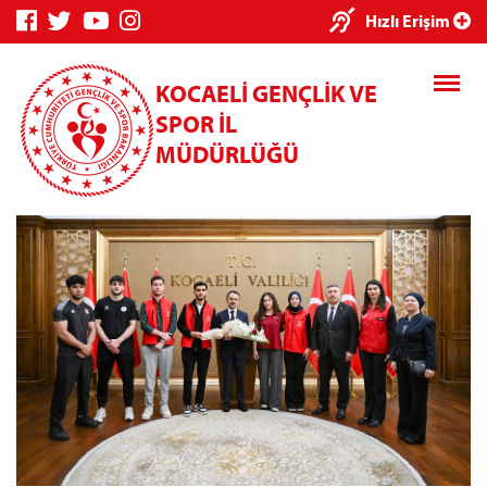
×
Hızlı Erişim
KOCAELİ GENÇLİK VE
SPOR İL
MÜDÜRLÜĞÜ
Genç Bilgi
Spor Bilgi
Kredi/Yurt
Sistemi
Sistemi
İşlemleri
Kredi/Yurt E-
Ödeme