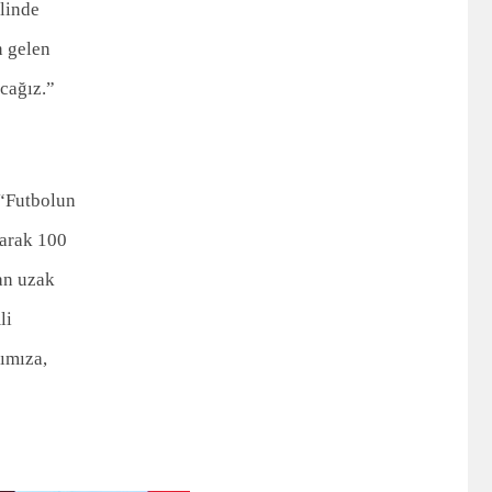
alinde
n gelen
acağız.”
 “Futbolun
larak 100
dan uzak
li
ımıza,