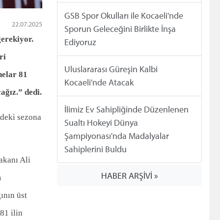
GSB Spor Okulları ile Kocaeli'nde
22.07.2025
Sporun Geleceğini Birlikte İnşa
gerekiyor.
Ediyoruz
ri
Uluslararası Güreşin Kalbi
nelar 81
Kocaeli'nde Atacak
ağız.” dedi.
İlimiz Ev Sahipliğinde Düzenlenen
zdeki sezona
Sualtı Hokeyi Dünya
Şampiyonası'nda Madalyalar
Sahiplerini Buldu
akanı Ali
HABER ARŞİVİ »
m
ının üst
81 ilin