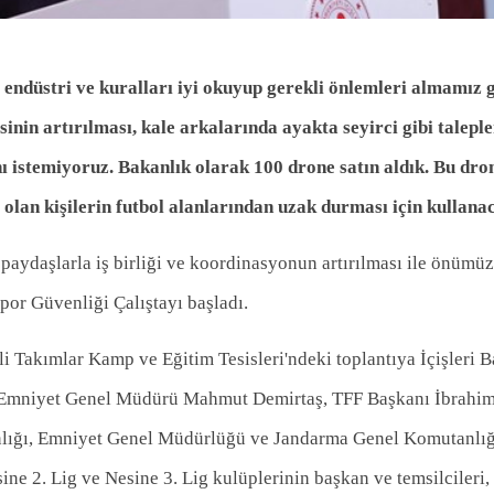
endüstri ve kuralları iyi okuyup gerekli önlemleri almamız 
nin artırılması, kale arkalarında ayakta seyirci gibi taleple
ı istemiyoruz. Bakanlık olarak 100 drone satın aldık. Bu dro
olan kişilerin futbol alanlarından uzak durması için kullanac
 paydaşlarla iş birliği ve koordinasyonun artırılması ile önümü
Spor Güvenliği Çalıştayı başladı.
Takımlar Kamp ve Eğitim Tesisleri'ndeki toplantıya İçişleri B
Emniyet Genel Müdürü Mahmut Demirtaş, TFF Başkanı İbrahi
anlığı, Emniyet Genel Müdürlüğü ve Jandarma Genel Komutanlığ
ine 2. Lig ve Nesine 3. Lig kulüplerinin başkan ve temsilcileri, 