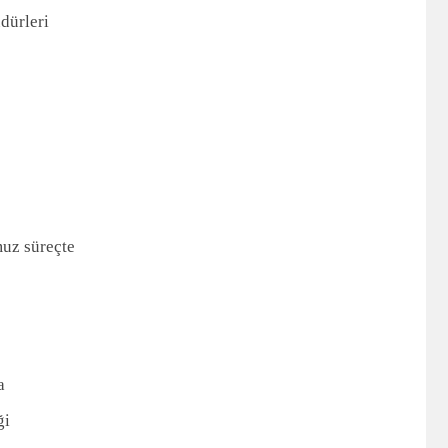
dürleri
uz süreçte
a
ği