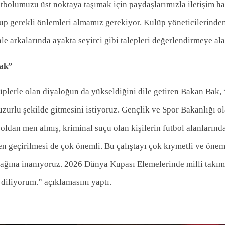
utbolumuzu üst noktaya taşımak için paydaşlarımızla iletişim h
yup gerekli önlemleri almamız gerekiyor. Kulüp yöneticilerinde
ale arkalarında ayakta seyirci gibi talepleri değerlendirmeye al
cak”
üplerle olan diyaloğun da yükseldiğini dile getiren Bakan Bak,
uzurlu şekilde gitmesini istiyoruz. Gençlik ve Spor Bakanlığı o
boldan men almış, kriminal suçu olan kişilerin futbol alanların
en geçirilmesi de çok önemli. Bu çalıştayı çok kıymetli ve önem
acağına inanıyoruz. 2026 Dünya Kupası Elemelerinde milli takım
diliyorum.” açıklamasını yaptı.