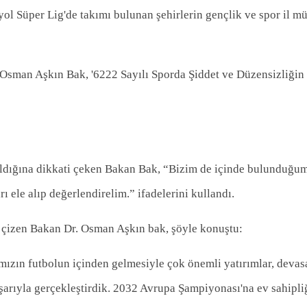
l Süper Lig'de takımı bulunan şehirlerin gençlik ve spor il mü
Osman Aşkın Bak, '6222 Sayılı Sporda Şiddet ve Düzensizliğin
ldığına dikkati çeken Bakan Bak, “Bizim de içinde bulunduğum
ı ele alıp değerlendirelim.” ifadelerini kullandı.
nı çizen Bakan Dr. Osman Aşkın bak, şöyle konuştu:
ızın futbolun içinden gelmesiyle çok önemli yatırımlar, devas
şarıyla gerçekleştirdik. 2032 Avrupa Şampiyonası'na ev sahipli