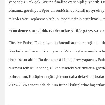
yapacağız. Pek çok Avrupa finaline ev sahipliği yaptık. F
olmamız gerekiyor. Spor bir endüstri ve kuralları iyi oku
talepler var. Deplasman tribün kapasitesinin artırılması, k
“100 drone satın aldık. Bu dronelar 81 ilde görev yapa
Türkiye Futbol Federasyonun önemli adımlar attığını, kul
olaylarla anılmasını istemiyoruz. Vatandaşların maçlara h
drone satın aldık. Bu dronelar 81 ilde görev yapacak. Fut
durması için kullanacağız. Stat içindeki yatırımların gözd
buluyorum. Kulüplerin görüşlerinin daha detaylı tartışıl
2025-2026 sezonunda da tüm futbol kulüplerine başarılar 